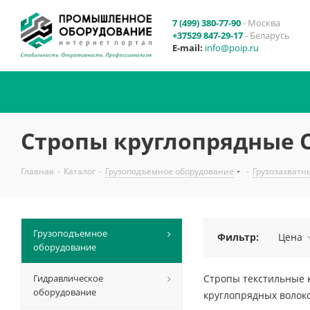
7 (499) 380-77-90
- Москва
+37529 847-29-17
- Беларусь
E-mail:
info@poip.ru
Стропы круглопрядные С
Главная
-
Каталог
-
Грузоподъемное оборудование
-
Грузозахватн
Грузоподъемное
Фильтр:
Цена
оборудование
Гидравлическое
Стропы текстильные к
оборудование
круглопрядных волоко