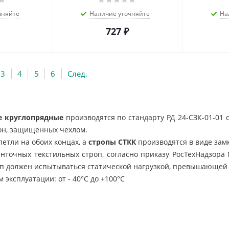
чняйте
Наличие уточняйте
На
727
₽
3
4
5
6
След.
е круглопрядные
производятся по стандарту РД 24-СЗК-01-01 
он, защищенных чехлом.
етли на обоих концах, а
стропы
СТКК
производятся в виде замк
нточных текстильных строп, согласно приказу РосТехНадзора №
оп должен испытываться статической нагрузкой, превышающей
эксплуатации: от - 40°С до +100°С