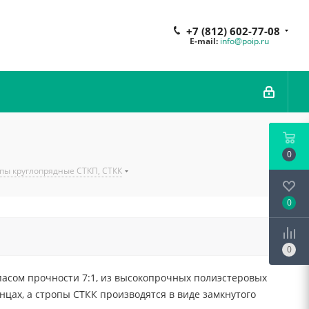
+7 (812) 602-77-08
E-mail:
info@poip.ru
0
пы круглопрядные СТКП, СТКК
0
0
пасом прочности 7:1, из высокопрочных полиэстеровых
цах, а стропы СТКК производятся в виде замкнутого