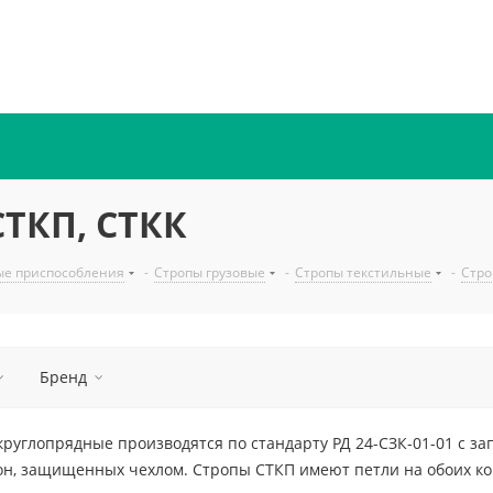
ТКП, СТКК
ые приспособления
-
Стропы грузовые
-
Стропы текстильные
-
Стро
Бренд
руглопрядные производятся по стандарту РД 24-СЗК-01-01 с за
н, защищенных чехлом. Стропы СТКП имеют петли на обоих кон