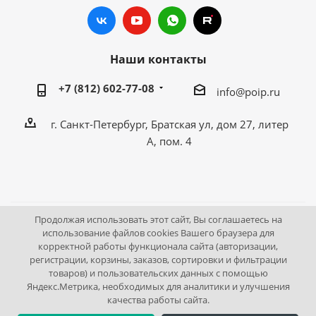
Наши контакты
+7 (812) 602-77-08
info@poip.ru
г. Санкт-Петербург, Братская ул, дом 27, литер
А, пом. 4
Продолжая использовать этот сайт, Вы соглашаетесь на
2009 - 2026 © Промышленное оборудование Интернет
использование файлов cookies Вашего браузера для
корректной работы функционала сайта (авторизации,
портал.
регистрации, корзины, заказов, сортировки и фильтрации
195043, г. Санкт-Петербург, Братская ул, дом 27, литер А,
товаров) и пользовательских данных с помощью
пом. 4
Яндекс.Метрика, необходимых для аналитики и улучшения
качества работы сайта.