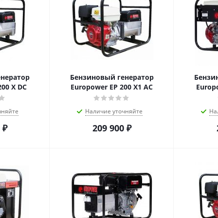
енератор
Бензиновый генератор
Бензи
200 Х DC
Europower ЕР 200 Х1 AC
Europ
чняйте
Наличие уточняйте
На
₽
209 900
₽