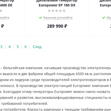
нератор
Дизельный генератор
Дизел
6000 DE
Europower EP 180 DX
Europ
чняйте
Наличие уточняйте
На
₽
289 990
₽
3
4
5
6
След.
 – бельгийская компания, начавшая производство электрогенер
и выросло в две фабрики общей площадью 6500 кв.м, располож
 одним из лидеров среди производителей электрогенераторов 
нилюксе. В производстве электростанций Europower компания E
в. Благодаря этому генераторы Europower можно смело назват
дований и развития, высококвалифицированные специалисты ко
х требований потребителей.
 потребителя, близость компании к текущим требованиям рынк