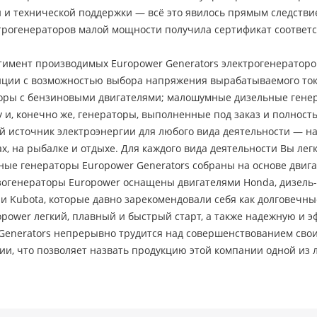
 и технической поддержки — всё это явилось прямым следствие
трогенераторов малой мощности получила сертификат соответс
имент производимых Europower Generators электрогенераторо
анции с возможностью выбора напряжения вырабатываемого ток
ры с бензиновыми двигателями; малошумные дизельные генера
 и, конечно же, генераторы, выполненные под заказ и полнос
й источник электроэнергии для любого вида деятельности — на
, на рыбалке и отдыхе. Для каждого вида деятельности Вы ле
ные генераторы Europower Generators собраны на основе двиг
зогенераторы Europower оснащены двигателями Honda, дизель
и Kubota, которые давно зарекомендовали себя как долговечны
power легкий, плавный и быстрый старт, а также надежную и 
Generators непрерывно трудится над совершенствованием свои
ии, что позволяет назвать продукцию этой компании одной из 