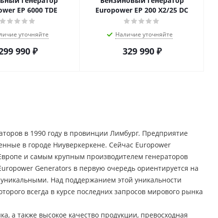
ьный генератор
Бензиновый генератор
ower EP 6000 TDE
Europower ЕР 200 Х2/25 DC
личие уточняйте
Наличие уточняйте
299 990
₽
329 990
₽
аторов в 1990 году в провинции Лимбург. Предприятие
енные в городе Ниуверкеркене. Сейчас Europower
в Европе и самым крупным производителем генераторов
uropower Generators в первую очередь ориентируется на
ь уникальными. Над поддержанием этой уникальности
торого всегда в курсе последних запросов мирового рынка
а, а также высокое качество продукции, превосходная