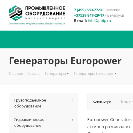
7 (499) 380-77-90
- Москва
+37529 847-29-17
- Беларусь
E-mail:
info@poip.ru
Генераторы Europower
Главная
-
Каталог
-
Генераторы
-
Генераторы Europower
Грузоподъемное
Фильтр:
Цена
оборудование
Гидравлическое
Europower Generators
оборудование
активно развивалось 