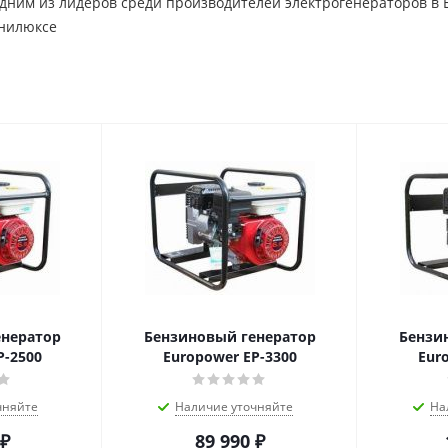
 одним из лидеров среди производителей электрогенераторов 
енилюксе
енератор
Бензиновый генератор
Бензи
P-2500
Europower EP-3300
Eur
чняйте
Наличие уточняйте
На
₽
89 990
₽