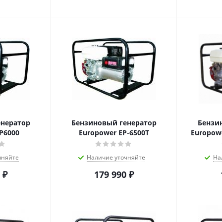
енератор
Бензиновый генератор
Бензи
P6000
Europower EP-6500T
Europowe
чняйте
Наличие уточняйте
На
₽
179 990
₽