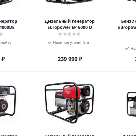
нератор
Дизельный генератор
Бензи
4000DE
Europower EP 6000 D
Europow
чняйте
Наличие уточняйте
На
₽
239 990
₽