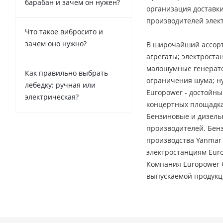
барабан и зачем он нужен?
организация доставки
производителей элек
Что такое вибросито и
зачем оно нужно?
В широчайший ассорт
агрегаты; электрост
малошумные генерато
Как правильно выбрать
ограничения шума; ну
лебедку: ручная или
Europower - достойны
электрическая?
концертных площадках
Бензиновые и дизель
производителей. Бен
производства Yanmar 
электростанциям Euro
Компания Europower 
выпускаемой продукц