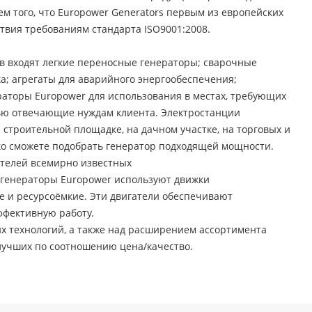
м того, что Europower Generators первым из европейских
твия требованиям стандарта ISO9001:2008.
в входят легкие переносные генераторы; сварочные
а; агрегаты для аварийного энергообеспечения;
торы Europower для использования в местах, требующих
тью отвечающие нуждам клиента. Электростанции
 строительной площадке, на дачном участке, на торговых и
гко сможете подобрать генератор подходящей мощности.
ателей всемирно известных
-генераторы Europower используют движки
е и ресурсоёмкие. Эти двигатели обеспечивают
эффективную работу.
х технологий, а также над расширением ассортимента
лучших по соотношению цена/качество.