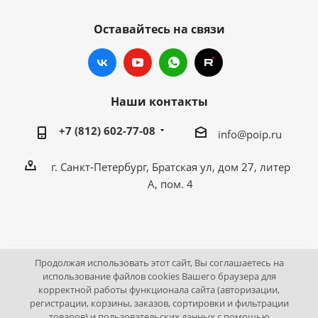
Оставайтесь на связи
Наши контакты
+7 (812) 602-77-08
info@poip.ru
г. Санкт-Петербург, Братская ул, дом 27, литер
А, пом. 4
Продолжая использовать этот сайт, Вы соглашаетесь на
2009 - 2026 © Промышленное оборудование Интернет
использование файлов cookies Вашего браузера для
корректной работы функционала сайта (авторизации,
портал.
регистрации, корзины, заказов, сортировки и фильтрации
195043, г. Санкт-Петербург, Братская ул, дом 27, литер А,
товаров) и пользовательских данных с помощью