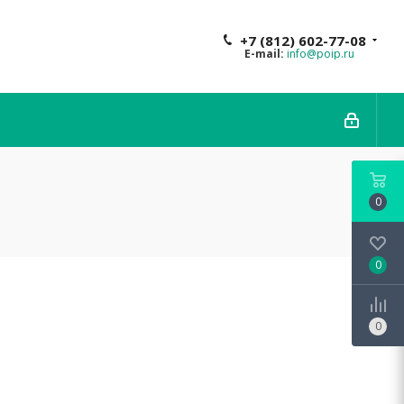
+7 (812) 602-77-08
E-mail:
info@poip.ru
0
0
0