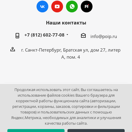
Наши контакты
+7 (812) 602-77-08
info@poip.ru
г. Санкт-Петербург, Братская ул, дом 27, литер
А, пом. 4
Продолжая использовать этот сайт, Вы соглашаетесь на
2009 - 2026 © Промышленное оборудование Интернет
использование файлов cookies Вашего браузера для
корректной работы функционала сайта (авторизации,
портал.
регистрации, корзины, заказов, сортировки и фильтрации
195043, г. Санкт-Петербург, Братская ул, дом 27, литер А,
товаров) и пользовательских данных с помощью
пом. 4
Яндекс.Метрика, необходимых для аналитики и улучшения
качества работы сайта.