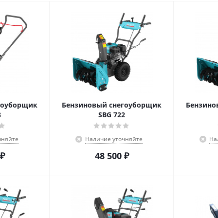
гоуборщик
Бензиновый снегоуборщик
Бензино
8
SBG 722
чняйте
Наличие уточняйте
На
₽
48 500
₽