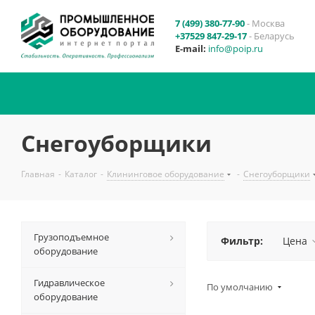
7 (499) 380-77-90
- Москва
+37529 847-29-17
- Беларусь
E-mail:
info@poip.ru
Снегоуборщики
Главная
-
Каталог
-
Клининговое оборудование
-
Снегоуборщики
Грузоподъемное
Фильтр:
Цена
оборудование
Гидравлическое
По умолчанию
оборудование