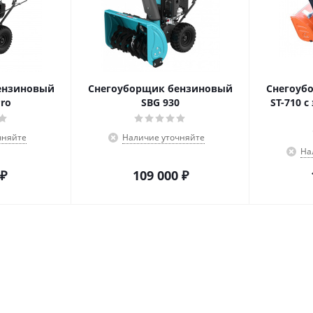
ензиновый
Снегоуборщик бензиновый
Снегоуб
Pro
SBG 930
ST-710 
чняйте
Наличие уточняйте
На
₽
109 000
₽