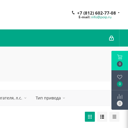
+7 (812) 602-77-08
E-mail:
info@poip.ru
0
0
ателя, л.с.
Тип привода
0