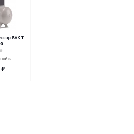
ссор BVK T
00
чняйте
₽