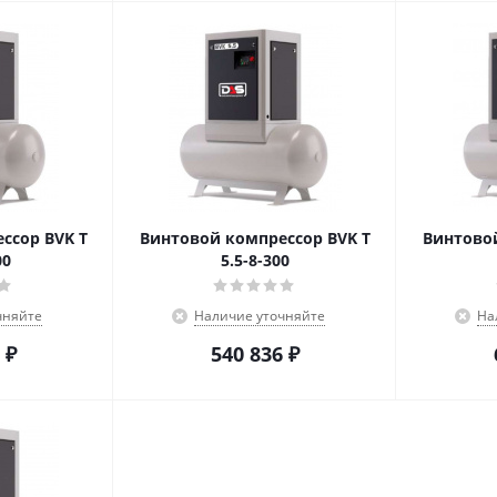
ссор BVK T
Винтовой компрессор BVK T
Винтовой
00
5.5-8-300
чняйте
Наличие уточняйте
На
₽
540 836
₽