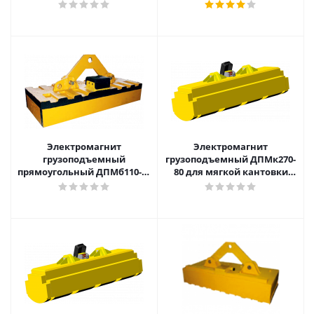
для перегрузки слябов,
для перегрузки слябов,
блюмов, рельс
блюмов, рельс
Электромагнит
Электромагнит
грузоподъемный
грузоподъемный ДПМк270-
прямоугольный ДПМб110-70
80 для мягкой кантовки
для перегрузки слябов,
слябов
блюмов, рельс