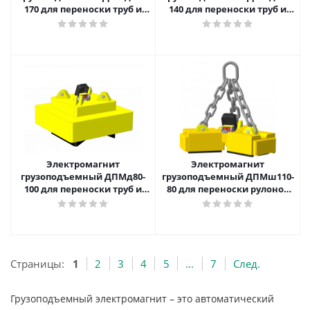
170 для переноски труб и
140 для переноски труб и
листовой стали в рулонах
листовой стали в рулонах
Электромагнит
Электромагнит
грузоподъемный ДПМд80-
грузоподъемный ДПМш110-
100 для переноски труб и
80 для переноски рулонов
листовой стали в рулонах
за торец
Страницы:
1
2
3
4
5
...
7
След.
Грузоподъемный электромагнит – это автоматический