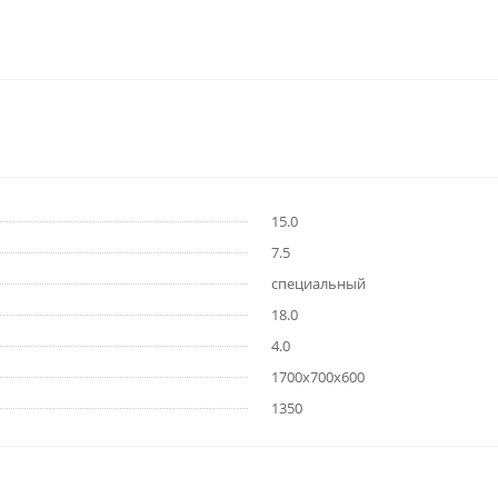
15.0
7.5
специальный
18.0
4.0
1700х700х600
1350