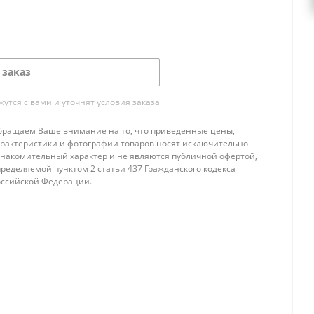
 заказ
тся с вами и уточнят условия заказа
бращаем Ваше внимание на то, что приведенные цены,
арактеристики и фотографии товаров носят исключительно
знакомительный характер и не являются публичной офертой,
ределяемой пунктом 2 статьи 437 Гражданского кодекса
оссийской Федерации.