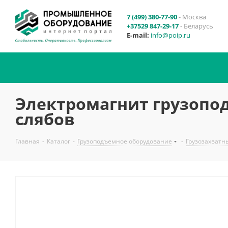
7 (499) 380-77-90
- Москва
+37529 847-29-17
- Беларусь
E-mail:
info@poip.ru
Электромагнит грузопо
слябов
Главная
-
Каталог
-
Грузоподъемное оборудование
-
Грузозахватн