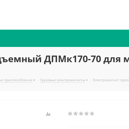
дъемный ДПМк170-70 для 
ые приспособления
-
Грузовые электромагниты
-
Электромагнит груз