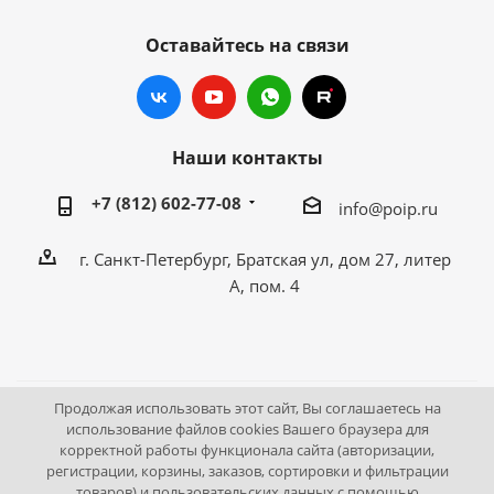
Оставайтесь на связи
Наши контакты
+7 (812) 602-77-08
info@poip.ru
г. Санкт-Петербург, Братская ул, дом 27, литер
А, пом. 4
Продолжая использовать этот сайт, Вы соглашаетесь на
2009 - 2026 © Промышленное оборудование Интернет
использование файлов cookies Вашего браузера для
корректной работы функционала сайта (авторизации,
портал.
регистрации, корзины, заказов, сортировки и фильтрации
195043, г. Санкт-Петербург, Братская ул, дом 27, литер А,
товаров) и пользовательских данных с помощью