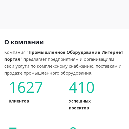
моделей
D250x550C/D280x700C/D280x650G
С6246E/C6251/C6256/C6266A
О компании
Компания "
Промышленное Оборудование Интернет
портал
" предлагает предприятиям и организациям
свои услуги по комплексному снабжению, поставкам и
продаже промышленного оборудования.
1627
410
Клиентов
Успешных
проектов