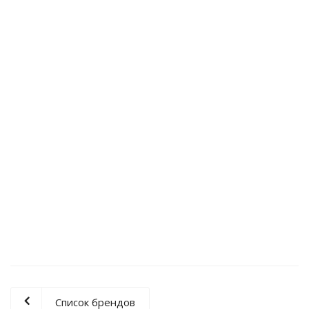
Станок для зачистки оптического кабеля RBXT-3000T
341 912
₽
Станок для зачистки оптического кабеля RBTX-600T
Список брендов