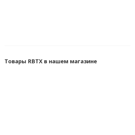
Станок для полировки оптоволокна RBTX-550ST
90 000
₽
Товары RBTX в нашем магазине
Станок для резки оптического кабеля RBTX-460DS