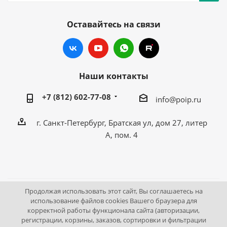
Оставайтесь на связи
Наши контакты
+7 (812) 602-77-08
info@poip.ru
г. Санкт-Петербург, Братская ул, дом 27, литер
А, пом. 4
Продолжая использовать этот сайт, Вы соглашаетесь на
2009 - 2026 © Промышленное оборудование Интернет
использование файлов cookies Вашего браузера для
корректной работы функционала сайта (авторизации,
портал.
регистрации, корзины, заказов, сортировки и фильтрации
195043, г. Санкт-Петербург, Братская ул, дом 27, литер А,