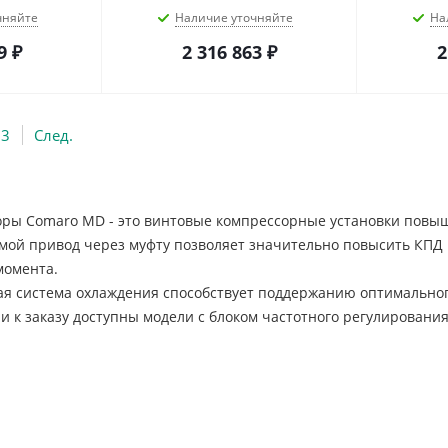
чняйте
Наличие уточняйте
На
9
₽
2 316 863
₽
2
3
След.
ры Comaro MD - это винтовые компрессорные установки повыше
ямой привод через муфту позволяет значительно повысить КПД
момента.
я система охлаждения способствует поддержанию оптимальног
 к заказу доступны модели с блоком частотного регулирования