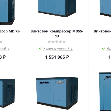
сор MD 75-
Винтовой компрессор MD55-
Винтовой
13
чняйте
Наличие уточняйте
На
3
₽
1 551 965
₽
1