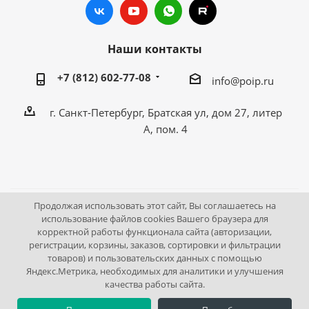
Наши контакты
+7 (812) 602-77-08
info@poip.ru
г. Санкт-Петербург, Братская ул, дом 27, литер
А, пом. 4
Продолжая использовать этот сайт, Вы соглашаетесь на
2009 - 2026 © Промышленное оборудование Интернет
использование файлов cookies Вашего браузера для
корректной работы функционала сайта (авторизации,
портал.
регистрации, корзины, заказов, сортировки и фильтрации
195043, г. Санкт-Петербург, Братская ул, дом 27, литер А,
товаров) и пользовательских данных с помощью
пом. 4
Яндекс.Метрика, необходимых для аналитики и улучшения
качества работы сайта.