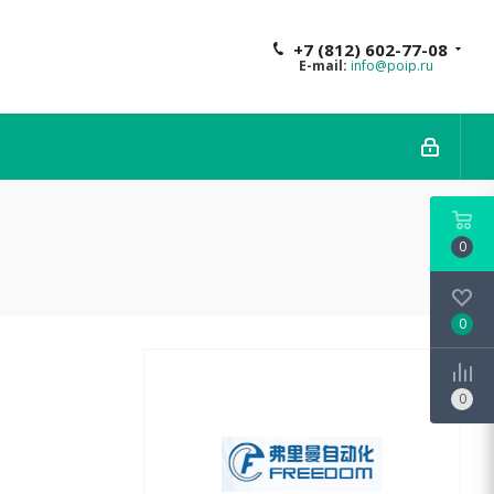
+7 (812) 602-77-08
E-mail:
info@poip.ru
0
0
0