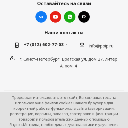
Оставайтесь на связи
Наши контакты
+7 (812) 602-77-08
info@poip.ru
г. Санкт-Петербург, Братская ул, дом 27, литер
А, пом. 4
Продолжая использовать этот сайт, Вы соглашаетесь на
2009 - 2026 © Промышленное оборудование Интернет
использование файлов cookies Вашего браузера для
корректной работы функционала сайта (авторизации,
портал.
регистрации, корзины, заказов, сортировки и фильтрации
195043, г. Санкт-Петербург, Братская ул, дом 27, литер
товаров) и пользовательских данных с помощью
А, пом. 4
Яндекс.Метрика, необходимых для аналитики и улучшения