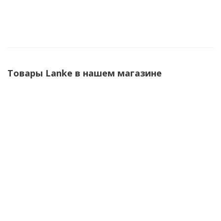
Паяльная станция SM01
Товары Lanke в нашем магазине
Станок для нанесения клея на USB-разъемы М-1200