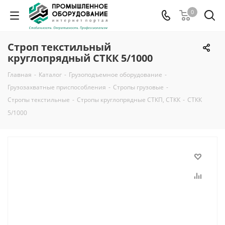
0
Строп текстильный
круглопрядный СТКК 5/1000
Главная
-
Каталог
-
Грузоподъемное оборудование
-
Грузозахватные приспособления
-
Стропы грузовые
-
Стропы текстильные
-
Стропы круглопрядные СТКП, СТКК
-
СТКК
5/1000