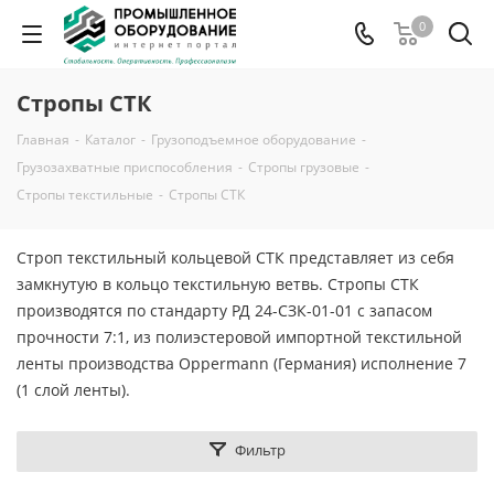
0
Стропы СТК
Главная
-
Каталог
-
Грузоподъемное оборудование
-
Грузозахватные приспособления
-
Стропы грузовые
-
Стропы текстильные
-
Стропы СТК
Строп текстильный кольцевой СТК представляет из себя
замкнутую в кольцо текстильную ветвь. Стропы СТК
производятся по стандарту РД 24-СЗК-01-01 с запасом
прочности 7:1, из полиэстеровой импортной текстильной
ленты производства Oppermann (Германия) исполнение 7
(1 слой ленты).
Фильтр