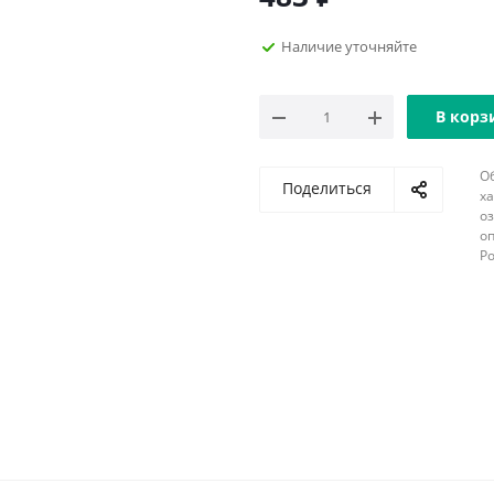
Наличие уточняйте
В корз
О
Поделиться
х
о
оп
Р