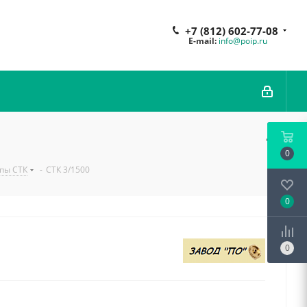
+7 (812) 602-77-08
E-mail:
info@poip.ru
0
пы СТК
-
СТК 3/1500
0
0