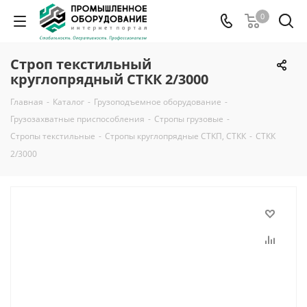
0
Строп текстильный
круглопрядный СТКК 2/3000
Главная
-
Каталог
-
Грузоподъемное оборудование
-
Грузозахватные приспособления
-
Стропы грузовые
-
Стропы текстильные
-
Стропы круглопрядные СТКП, СТКК
-
СТКК
2/3000