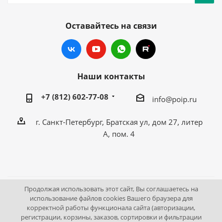
Оставайтесь на связи
Наши контакты
+7 (812) 602-77-08
info@poip.ru
г. Санкт-Петербург, Братская ул, дом 27, литер
А, пом. 4
Продолжая использовать этот сайт, Вы соглашаетесь на
2009 - 2026 © Промышленное оборудование Интернет
использование файлов cookies Вашего браузера для
корректной работы функционала сайта (авторизации,
портал.
регистрации, корзины, заказов, сортировки и фильтрации
195043, г. Санкт-Петербург, Братская ул, дом 27, литер А,