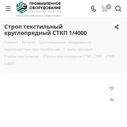
0
Строп текстильный
круглопрядный СТКП 1/4000
Главная
-
Каталог
-
Грузоподъемное оборудование
-
Грузозахватные приспособления
-
Стропы грузовые
-
Стропы текстильные
-
Стропы круглопрядные СТКП, СТКК
-
СТКП
1/4000