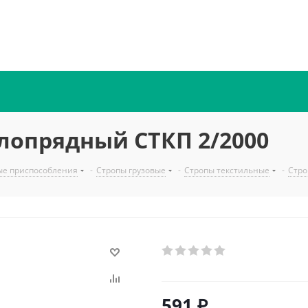
лопрядный СТКП 2/2000
ые приспособления
-
Стропы грузовые
-
Стропы текстильные
-
Стро
591
₽