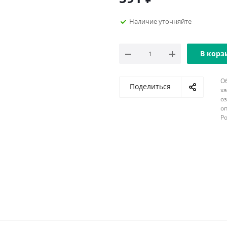
Наличие уточняйте
В корз
О
Поделиться
х
о
оп
Р