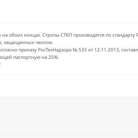
а обоих концах. Стропы СТКП производятся по стандарту РД
н, защищенных чехлом.
гласно приказу РосТехНадзора № 533 от 12.11.2013, составл
ющей паспортную на 25%.
С