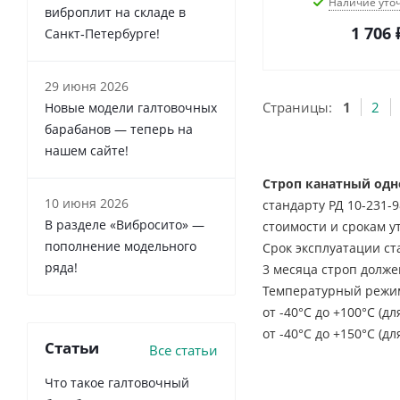
Наличие уто
виброплит на складе в
1 706
Санкт‑Петербурге!
29 июня 2026
Страницы:
1
2
Новые модели галтовочных
барабанов — теперь на
нашем сайте!
Строп канатный одн
10 июня 2026
стандарту РД 10-231-
В разделе «Вибросито» —
стоимости и срокам у
пополнение модельного
Срок эксплуатации ст
ряда!
3 месяца строп долж
Температурный режим
от -40°С до +100°С (
от -40°С до +150°С (
Статьи
Все статьи
Что такое галтовочный