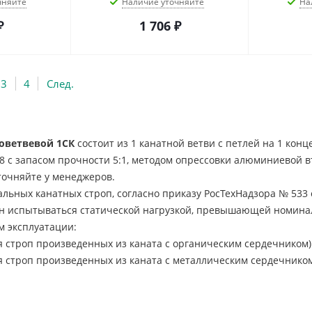
чняйте
Наличие уточняйте
На
₽
1 706
₽
3
4
След.
оветвевой 1СК
состоит из 1 канатной ветви с петлей на 1 кон
98 с запасом прочности 5:1, методом опрессовки алюминиевой в
точняйте у менеджеров.
альных канатных строп, согласно приказу РосТехНадзора № 533 о
ен испытываться статической нагрузкой, превышающей номина
 эксплуатации:
для строп произведенных из каната с органическим сердечником)
для строп произведенных из каната с металлическим сердечнико