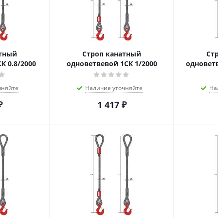
атный
Строп канатный
Ст
К 0.8/2000
одноветвевой 1СК 1/2000
одноветв
чняйте
Наличие уточняйте
На
₽
1 417
₽