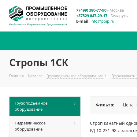
7 (499) 380-77-90
- Москва
+37529 847-29-17
- Беларусь
E-mail:
info@poip.ru
Стропы 1СК
Главная
-
Каталог
-
Грузоподъемное оборудование
-
Грузозахватн
Грузоподъемное
Фильтр:
Цена
оборудование
Гидравлическое
Строп канатный однов
оборудование
РД 10-231-98 с запас