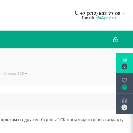
+7 (812) 602-77-08
E-mail:
info@poip.ru
0
-
Стропы 1СК
0
0
и крюком на другом. Стропы 1СК производятся по стандарту