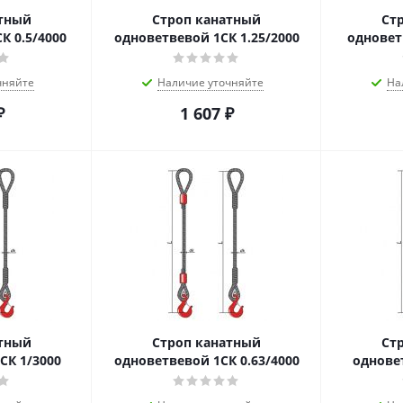
атный
Строп канатный
Ст
К 0.5/4000
одноветвевой 1СК 1.25/2000
одновет
чняйте
Наличие уточняйте
На
₽
1 607
₽
атный
Строп канатный
Ст
СК 1/3000
одноветвевой 1СК 0.63/4000
однове