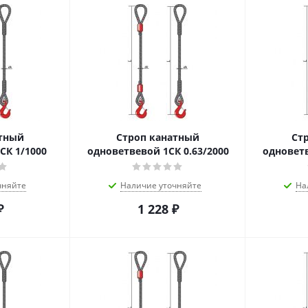
атный
Строп канатный
Ст
СК 1/1000
одноветвевой 1СК 0.63/2000
одноветв
чняйте
Наличие уточняйте
На
₽
1 228
₽