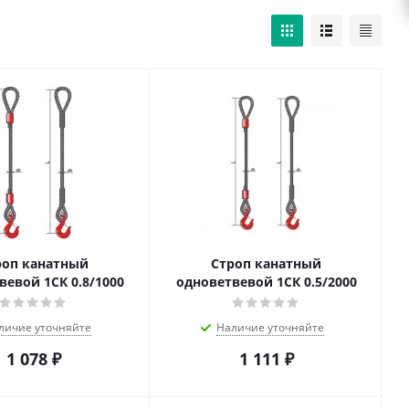
роп канатный
Строп канатный
вевой 1СК 0.8/1000
одноветвевой 1СК 0.5/2000
личие уточняйте
Наличие уточняйте
1 078
₽
1 111
₽