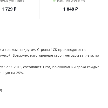
личие уточняйте
Наличие уточняйте
1 729
₽
1 848
₽
це и крюком на другом. Стропы 1СК производятся по
тулкой. Возможно изготовление строп методом заплета, по
т 12.11.2013, составляет 1 год, по окончании срока каждые
льную на 25%.
м)