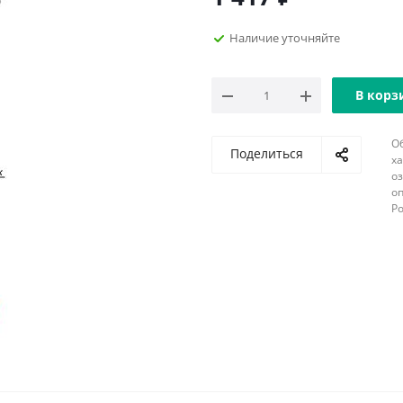
Наличие уточняйте
В корз
О
Поделиться
х
о
оп
Р