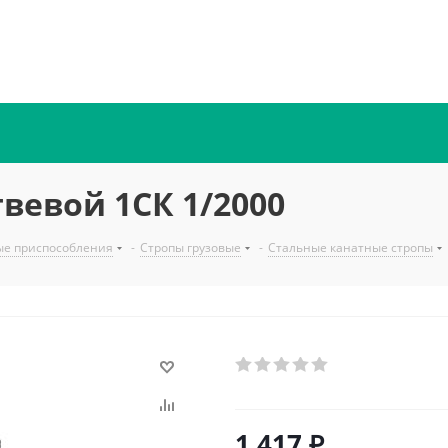
вевой 1СК 1/2000
ые приспособления
-
Стропы грузовые
-
Стальные канатные стропы
1 417
₽