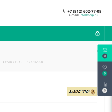
+7 (812) 602-77-08
E-mail:
info@poip.ru
0
-
Стропы 1СК
-
1СК 1/2000
0
0