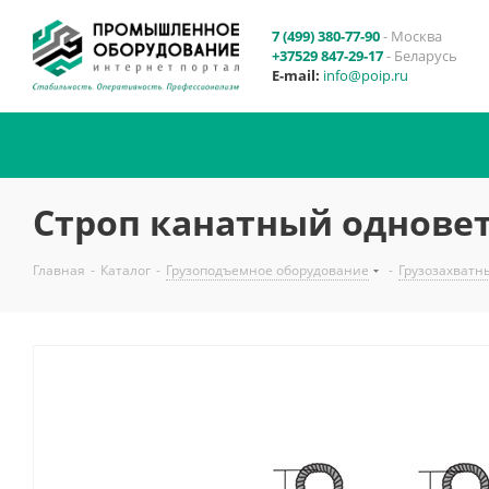
7 (499) 380-77-90
- Москва
+37529 847-29-17
- Беларусь
E-mail:
info@poip.ru
Строп канатный одновет
Главная
-
Каталог
-
Грузоподъемное оборудование
-
Грузозахватн