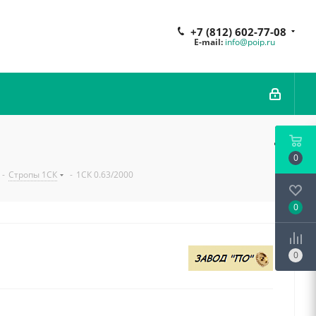
+7 (812) 602-77-08
E-mail:
info@poip.ru
0
-
Стропы 1СК
-
1СК 0.63/2000
0
0