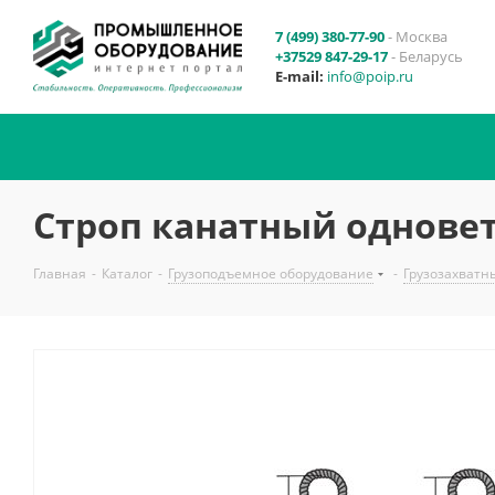
7 (499) 380-77-90
- Москва
+37529 847-29-17
- Беларусь
E-mail:
info@poip.ru
Строп канатный одновет
Главная
-
Каталог
-
Грузоподъемное оборудование
-
Грузозахватн