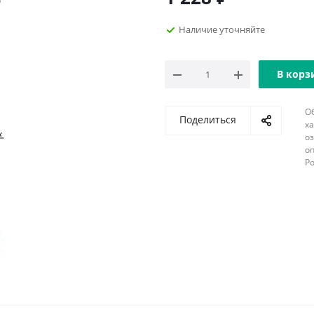
Наличие уточняйте
В корз
О
Поделиться
х
о
оп
Р