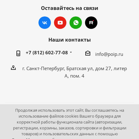
Оставайтесь на связи
Наши контакты
+7 (812) 602-77-08
info@poip.ru
г. Санкт-Петербург, Братская ул, дом 27, литер
А, пом. 4
Продолжая использовать этот сайт, Вы соглашаетесь на
2009 - 2026 © Промышленное оборудование Интернет
использование файлов cookies Вашего браузера для
корректной работы функционала сайта (авторизации,
портал.
регистрации, корзины, заказов, сортировки и фильтрации
195043, г. Санкт-Петербург, Братская ул, дом 27, литер А,
товаров) и пользовательских данных с помощью
пом. 4