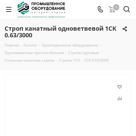
0
Строп канатный одноветвевой 1СК
0.63/3000
Главная
-
Каталог
-
Грузоподъемное оборудование
-
Грузозахватные приспособления
-
Стропы грузовые
-
Стальные канатные стропы
-
Стропы 1СК
-
1СК 0.63/3000