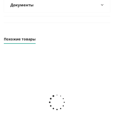
Документы
Похожие товары
Захват для листового
Захват для листового
металла DHQA (г/п 1,0 т, зев
металла ЗВЛ-1,0 (0-
0-30 мм)
25)