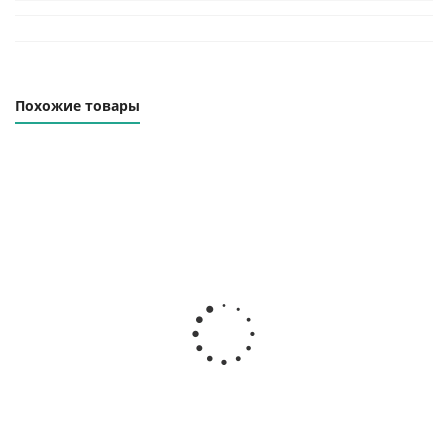
Похожие товары
Захват для листового металла ЗВЛ-1,0 (0-25)
Наличие уточняйте
5 700
₽