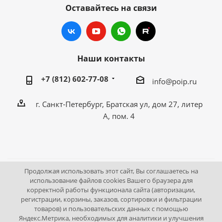
Оставайтесь на связи
Наши контакты
+7 (812) 602-77-08
info@poip.ru
г. Санкт-Петербург, Братская ул, дом 27, литер
А, пом. 4
Продолжая использовать этот сайт, Вы соглашаетесь на
2009 - 2026 © Промышленное оборудование Интернет
использование файлов cookies Вашего браузера для
корректной работы функционала сайта (авторизации,
портал.
регистрации, корзины, заказов, сортировки и фильтрации
195043, г. Санкт-Петербург, Братская ул, дом 27, литер А,
товаров) и пользовательских данных с помощью
пом. 4
Яндекс.Метрика, необходимых для аналитики и улучшения