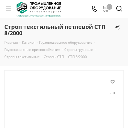
0
Строп текстильный петлевой СТП
8/2000
Главная
-
Каталог
-
Грузоподъемное оборудование
-
Грузозахватные приспособления
-
Стропы грузовые
-
Стропы текстильные
-
Стропы СТП
-
СТП 8/2000