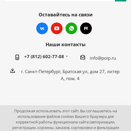
Оставайтесь на связи
Наши контакты
+7 (812) 602-77-08
info@poip.ru
г. Санкт-Петербург, Братская ул, дом 27, литер
А, пом. 4
Продолжая использовать этот сайт, Вы соглашаетесь на
2009 - 2026 © Промышленное оборудование Интернет
использование файлов cookies Вашего браузера для
корректной работы функционала сайта (авторизации,
портал.
регистрации, корзины, заказов, сортировки и фильтрации
195043, г. Санкт-Петербург, Братская ул, дом 27, литер А,