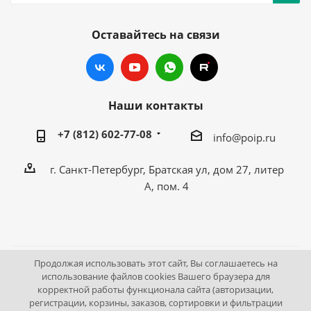
Оставайтесь на связи
Наши контакты
+7 (812) 602-77-08
info@poip.ru
г. Санкт-Петербург, Братская ул, дом 27, литер
А, пом. 4
Продолжая использовать этот сайт, Вы соглашаетесь на
2009 - 2026 © Промышленное оборудование Интернет
использование файлов cookies Вашего браузера для
корректной работы функционала сайта (авторизации,
портал.
регистрации, корзины, заказов, сортировки и фильтрации
195043, г. Санкт-Петербург, Братская ул, дом 27, литер А,