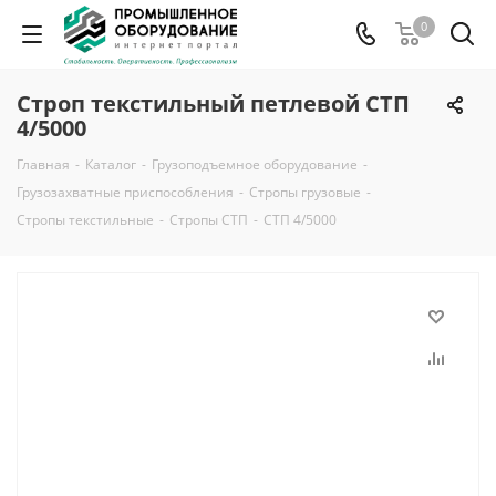
0
Строп текстильный петлевой СТП
4/5000
Главная
-
Каталог
-
Грузоподъемное оборудование
-
Грузозахватные приспособления
-
Стропы грузовые
-
Стропы текстильные
-
Стропы СТП
-
СТП 4/5000