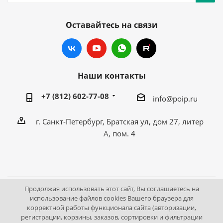
Оставайтесь на связи
Наши контакты
+7 (812) 602-77-08
info@poip.ru
г. Санкт-Петербург, Братская ул, дом 27, литер
А, пом. 4
Продолжая использовать этот сайт, Вы соглашаетесь на
2009 - 2026 © Промышленное оборудование Интернет
использование файлов cookies Вашего браузера для
корректной работы функционала сайта (авторизации,
портал.
регистрации, корзины, заказов, сортировки и фильтрации
195043, г. Санкт-Петербург, Братская ул, дом 27, литер А,