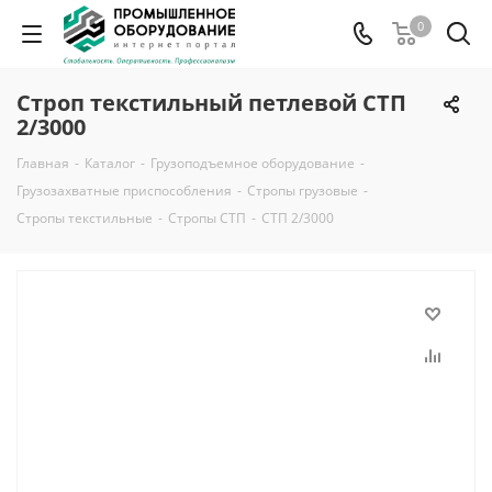
0
Строп текстильный петлевой СТП
2/3000
Главная
-
Каталог
-
Грузоподъемное оборудование
-
Грузозахватные приспособления
-
Стропы грузовые
-
Стропы текстильные
-
Стропы СТП
-
СТП 2/3000