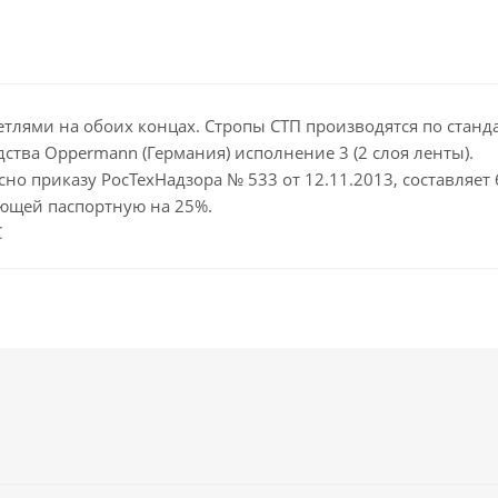
етлями на обоих концах. Стропы СТП производятся по стандар
тва Oppermann (Германия) исполнение 3 (2 слоя ленты).
сно приказу РосТехНадзора № 533 от 12.11.2013, составляет
ющей паспортную на 25%.
С