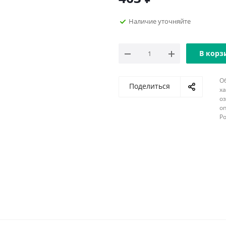
Наличие уточняйте
В корз
О
Поделиться
х
о
оп
Р