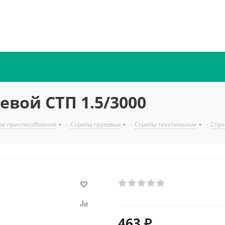
евой СТП 1.5/3000
ые приспособления
-
Стропы грузовые
-
Стропы текстильные
-
Стро
463
₽