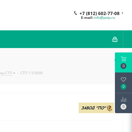
+7 (812) 602-77-08
E-mail:
info@poip.ru
0
пы СТП
-
СТП 1.5/3000
0
0