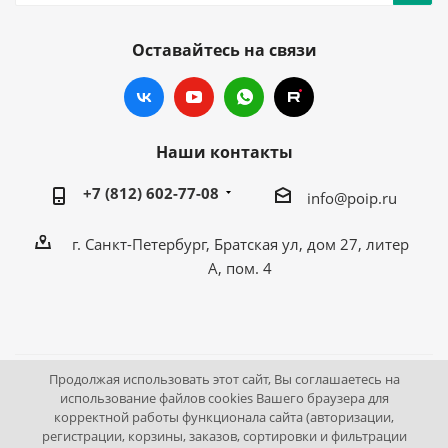
Оставайтесь на связи
Наши контакты
+7 (812) 602-77-08
info@poip.ru
г. Санкт-Петербург, Братская ул, дом 27, литер
А, пом. 4
Продолжая использовать этот сайт, Вы соглашаетесь на
2009 - 2026 © Промышленное оборудование Интернет
использование файлов cookies Вашего браузера для
корректной работы функционала сайта (авторизации,
портал.
регистрации, корзины, заказов, сортировки и фильтрации
195043, г. Санкт-Петербург, Братская ул, дом 27, литер А,