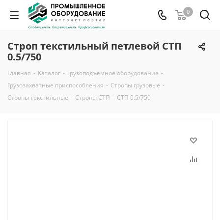
0
Строп текстильный петлевой СТП
0.5/750
Главная
-
Каталог
-
Грузоподъемное оборудование
-
Грузозахватные приспособления
-
Стропы грузовые
-
Стропы текстильные
-
Стропы СТП
-
СТП 0.5/750