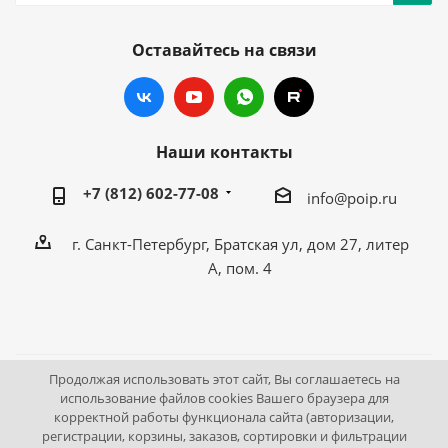
Оставайтесь на связи
Наши контакты
+7 (812) 602-77-08
info@poip.ru
г. Санкт-Петербург, Братская ул, дом 27, литер
А, пом. 4
Продолжая использовать этот сайт, Вы соглашаетесь на
2009 - 2026 © Промышленное оборудование Интернет
использование файлов cookies Вашего браузера для
корректной работы функционала сайта (авторизации,
портал.
регистрации, корзины, заказов, сортировки и фильтрации
195043, г. Санкт-Петербург, Братская ул, дом 27, литер А,