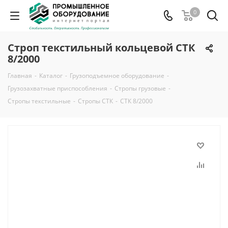
0
Строп текстильный кольцевой СТК
8/2000
Главная
-
Каталог
-
Грузоподъемное оборудование
-
Грузозахватные приспособления
-
Стропы грузовые
-
Стропы текстильные
-
Стропы СТК
-
СТК 8/2000