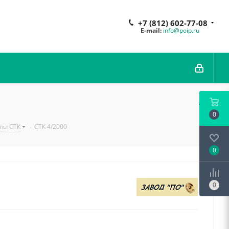
+7 (812) 602-77-08
E-mail:
info@poip.ru
0
пы СТК
-
СТК 4/2000
0
0