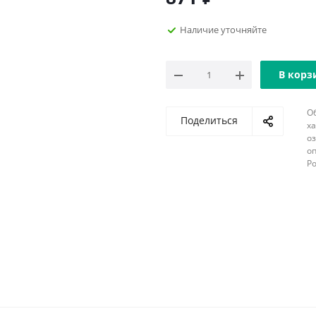
Наличие уточняйте
В корз
О
Поделиться
х
о
оп
Р