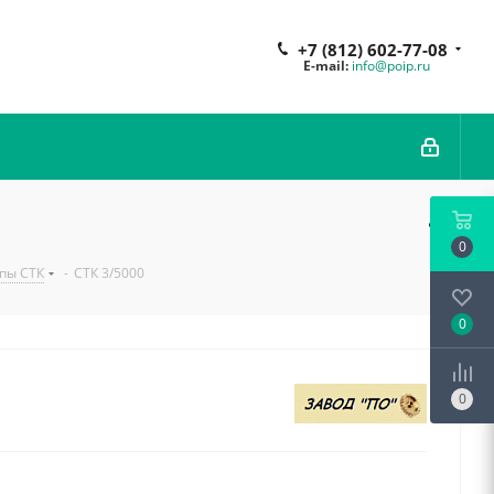
+7 (812) 602-77-08
E-mail:
info@poip.ru
0
пы СТК
-
СТК 3/5000
0
0