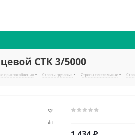
цевой СТК 3/5000
ые приспособления
-
Стропы грузовые
-
Стропы текстильные
-
Стро
1 434
₽