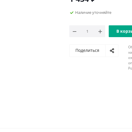
Наличие уточняйте
В корз
О
Поделиться
х
о
оп
Р