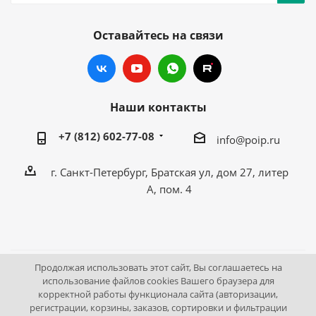
Оставайтесь на связи
Наши контакты
+7 (812) 602-77-08
info@poip.ru
г. Санкт-Петербург, Братская ул, дом 27, литер
А, пом. 4
Продолжая использовать этот сайт, Вы соглашаетесь на
2009 - 2026 © Промышленное оборудование Интернет
использование файлов cookies Вашего браузера для
корректной работы функционала сайта (авторизации,
портал.
регистрации, корзины, заказов, сортировки и фильтрации
195043, г. Санкт-Петербург, Братская ул, дом 27, литер А,