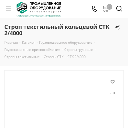
0
Строп текстильный кольцевой СТК
2/4000
Главная
-
Каталог
-
Грузоподъемное оборудование
-
Грузозахватные приспособления
-
Стропы грузовые
-
Стропы текстильные
-
Стропы СТК
-
СТК 2/4000