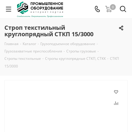
0
Строп текстильный
круглопрядный СТКП 15/3000
Главная
-
Каталог
-
Грузоподъемное оборудование
-
Грузозахватные приспособления
-
Стропы грузовые
-
Стропы текстильные
-
Стропы круглопрядные СТКП, СТКК
-
СТКП
15/3000