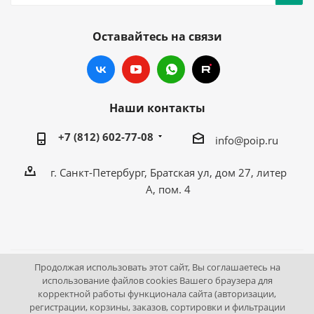
Оставайтесь на связи
Наши контакты
+7 (812) 602-77-08
info@poip.ru
г. Санкт-Петербург, Братская ул, дом 27, литер
А, пом. 4
Продолжая использовать этот сайт, Вы соглашаетесь на
2009 - 2026 © Промышленное оборудование Интернет
использование файлов cookies Вашего браузера для
корректной работы функционала сайта (авторизации,
портал.
регистрации, корзины, заказов, сортировки и фильтрации
195043, г. Санкт-Петербург, Братская ул, дом 27, литер А,