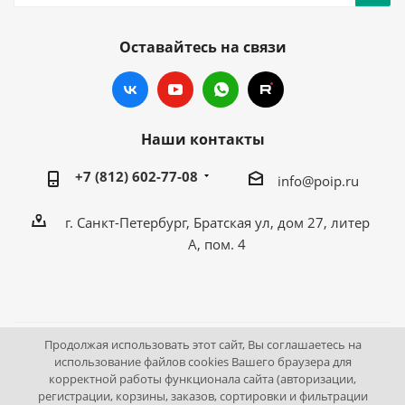
Оставайтесь на связи
Наши контакты
+7 (812) 602-77-08
info@poip.ru
г. Санкт-Петербург, Братская ул, дом 27, литер
А, пом. 4
Продолжая использовать этот сайт, Вы соглашаетесь на
2009 - 2026 © Промышленное оборудование Интернет
использование файлов cookies Вашего браузера для
корректной работы функционала сайта (авторизации,
портал.
регистрации, корзины, заказов, сортировки и фильтрации
195043, г. Санкт-Петербург, Братская ул, дом 27, литер А,