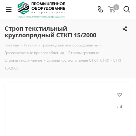
0
Строп текстильный
круглопрядный СТКП 15/2000
Главная
-
Каталог
-
Грузоподъемное оборудование
-
Грузозахватные приспособления
-
Стропы грузовые
-
Стропы текстильные
-
Стропы круглопрядные СТКП, СТКК
-
СТКП
15/2000