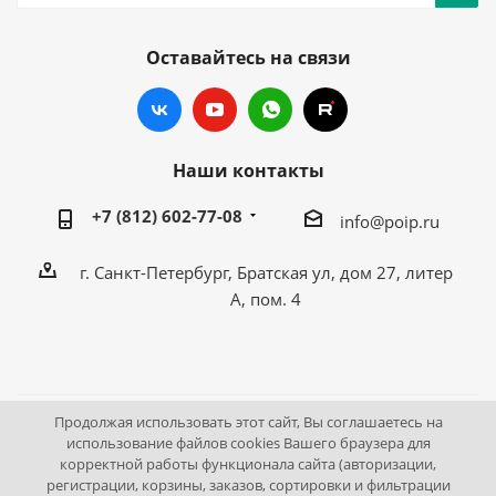
Оставайтесь на связи
Наши контакты
+7 (812) 602-77-08
info@poip.ru
г. Санкт-Петербург, Братская ул, дом 27, литер
А, пом. 4
Продолжая использовать этот сайт, Вы соглашаетесь на
2009 - 2026 © Промышленное оборудование Интернет
использование файлов cookies Вашего браузера для
корректной работы функционала сайта (авторизации,
портал.
регистрации, корзины, заказов, сортировки и фильтрации
195043, г. Санкт-Петербург, Братская ул, дом 27, литер А,