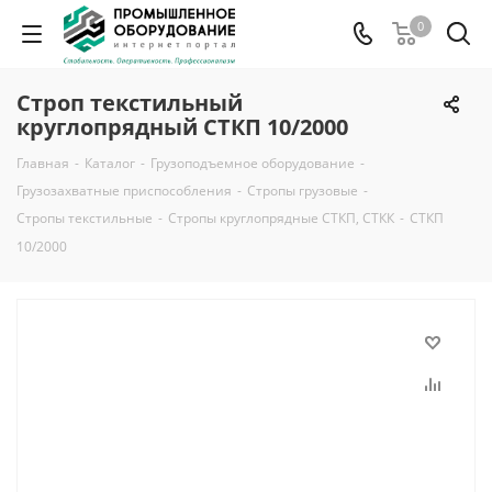
0
Строп текстильный
круглопрядный СТКП 10/2000
Главная
-
Каталог
-
Грузоподъемное оборудование
-
Грузозахватные приспособления
-
Стропы грузовые
-
Стропы текстильные
-
Стропы круглопрядные СТКП, СТКК
-
СТКП
10/2000