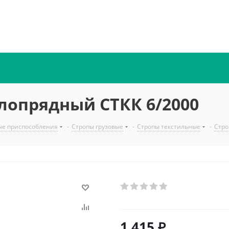
лопрядный СТКК 6/2000
ые приспособления
-
Стропы грузовые
-
Стропы текстильные
-
Стро
1 415
₽