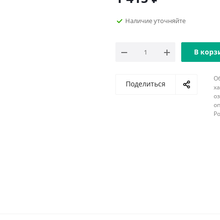
Наличие уточняйте
В корз
О
Поделиться
х
о
оп
Р