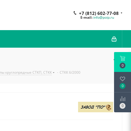
+7 (812) 602-77-08
E-mail:
info@poip.ru
0
пы круглопрядные СТКП, СТКК
-
СТКК 6/2000
0
0