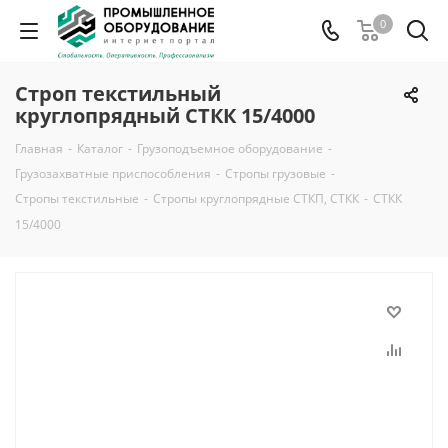
0
Строп текстильный
круглопрядный СТКК 15/4000
Главная
-
Каталог
-
Грузоподъемное оборудование
-
Грузозахватные приспособления
-
Стропы грузовые
-
Стропы текстильные
-
Стропы круглопрядные СТКП, СТКК
-
СТКК
15/4000