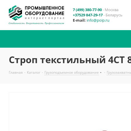
7 (499) 380-77-90
- Москва
+37529 847-29-17
- Беларусь
E-mail:
info@poip.ru
Строп текстильный 4СТ 8
Главная
-
Каталог
-
Грузоподъемное оборудование
-
Грузозахватн