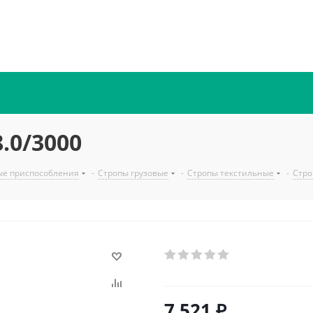
.0/3000
ые приспособления
-
Стропы грузовые
-
Стропы текстильные
-
Стро
7 521
₽