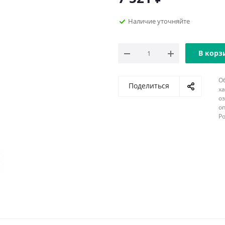
Наличие уточняйте
В корз
О
Поделиться
х
о
оп
Р