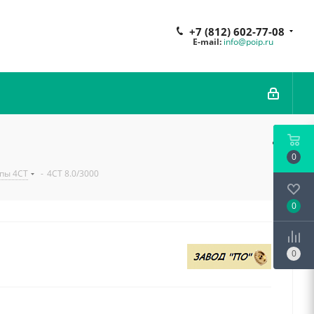
+7 (812) 602-77-08
E-mail:
info@poip.ru
0
пы 4СТ
-
4СТ 8.0/3000
0
0