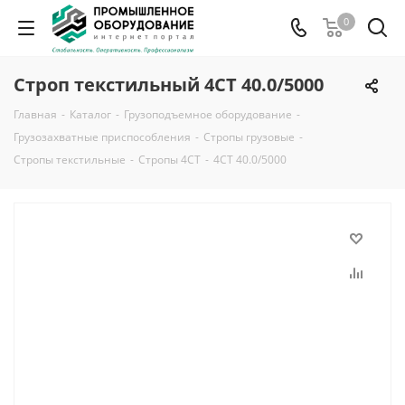
0
Строп текстильный 4СТ 40.0/5000
Главная
-
Каталог
-
Грузоподъемное оборудование
-
Грузозахватные приспособления
-
Стропы грузовые
-
Стропы текстильные
-
Стропы 4СТ
-
4СТ 40.0/5000