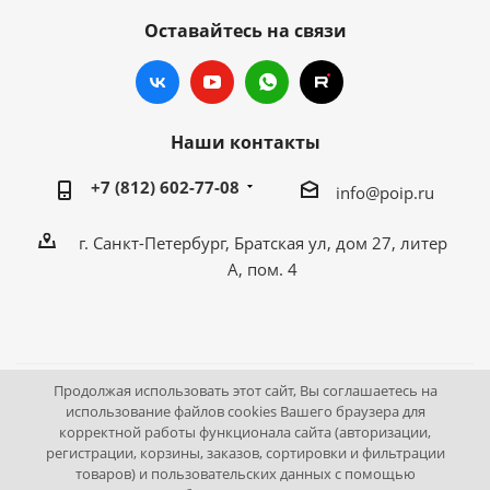
Оставайтесь на связи
Наши контакты
+7 (812) 602-77-08
info@poip.ru
г. Санкт-Петербург, Братская ул, дом 27, литер
А, пом. 4
Продолжая использовать этот сайт, Вы соглашаетесь на
2009 - 2026 © Промышленное оборудование Интернет
использование файлов cookies Вашего браузера для
корректной работы функционала сайта (авторизации,
портал.
регистрации, корзины, заказов, сортировки и фильтрации
195043, г. Санкт-Петербург, Братская ул, дом 27, литер А,
товаров) и пользовательских данных с помощью
пом. 4