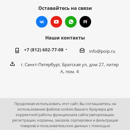
Оставайтесь на связи
Наши контакты
+7 (812) 602-77-08
info@poip.ru
г. Санкт-Петербург, Братская ул, дом 27, литер
А, пом. 4
Продолжая использовать этот сайт, Вы соглашаетесь на
2009 - 2026 © Промышленное оборудование Интернет
использование файлов cookies Вашего браузера для
корректной работы функционала сайта (авторизации,
портал.
регистрации, корзины, заказов, сортировки и фильтрации
195043, г. Санкт-Петербург, Братская ул, дом 27, литер А,
товаров) и пользовательских данных с помощью
пом. 4