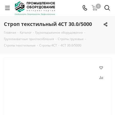
0
Строп текстильный 4СТ 30.0/5000
Главная
-
Каталог
-
Грузоподъемное оборудование
-
Грузозахватные приспособления
-
Стропы грузовые
-
Стропы текстильные
-
Стропы 4СТ
-
4СТ 30.0/5000