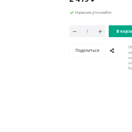
Наличие уточняйте
В корз
О
Поделиться
х
о
оп
Р