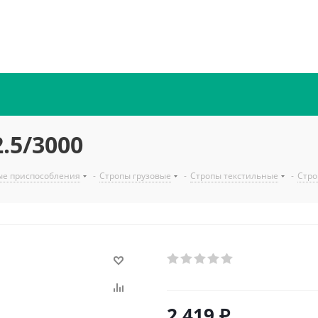
.5/3000
ые приспособления
-
Стропы грузовые
-
Стропы текстильные
-
Стро
2 419
₽