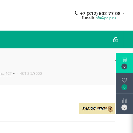
+7 (812) 602-77-08
E-mail:
info@poip.ru
0
пы 4СТ
-
4СТ 2.5/3000
0
0