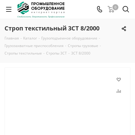
0
Строп текстильный 3СТ 8/2000
Главная
-
Каталог
-
Грузоподъемное оборудование
-
Грузозахватные приспособления
-
Стропы грузовые
-
Стропы текстильные
-
Стропы 3СТ
-
3СТ 8/2000