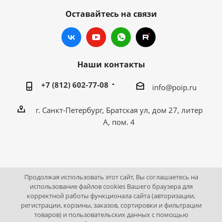
Оставайтесь на связи
Наши контакты
+7 (812) 602-77-08
info@poip.ru
г. Санкт-Петербург, Братская ул, дом 27, литер
А, пом. 4
Продолжая использовать этот сайт, Вы соглашаетесь на
2009 - 2026 © Промышленное оборудование Интернет
использование файлов cookies Вашего браузера для
корректной работы функционала сайта (авторизации,
портал.
регистрации, корзины, заказов, сортировки и фильтрации
195043, г. Санкт-Петербург, Братская ул, дом 27, литер А,
товаров) и пользовательских данных с помощью
пом. 4