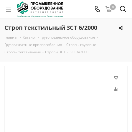
0
Строп текстильный 3СТ 6/2000
Главная
-
Каталог
-
Грузоподъемное оборудование
-
Грузозахватные приспособления
-
Стропы грузовые
-
Стропы текстильные
-
Стропы 3СТ
-
3СТ 6/2000