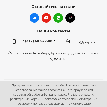
Оставайтесь на связи
Наши контакты
+7 (812) 602-77-08
info@poip.ru
г. Санкт-Петербург, Братская ул, дом 27, литер
А, пом. 4
Продолжая использовать этот сайт, Вы соглашаетесь на
2009 - 2026 © Промышленное оборудование Интернет
использование файлов cookies Вашего браузера для
корректной работы функционала сайта (авторизации,
портал.
регистрации, корзины, заказов, сортировки и фильтрации
195043, г. Санкт-Петербург, Братская ул, дом 27, литер А,
товаров) и пользовательских данных с помощью
пом. 4